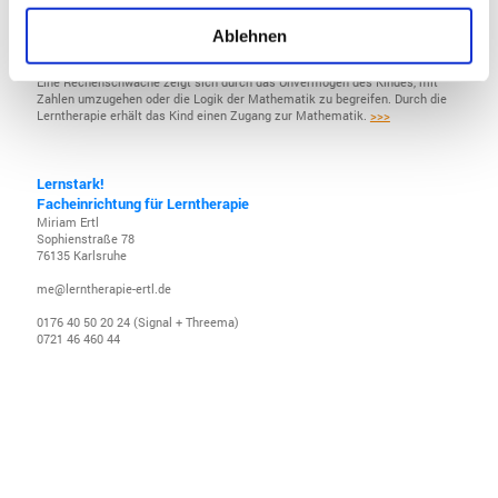
Ablehnen
Rechenschwäche
Eine Rechenschwäche zeigt sich durch das Unvermögen des Kindes, mit
Zahlen umzugehen oder die Logik der Mathematik zu begreifen. Durch die
Lerntherapie erhält das Kind einen Zugang zur Mathematik.
>>>
Lernstark!
Facheinrichtung für Lerntherapie
Miriam Ertl
Sophienstraße 78
76135 Karlsruhe
me@lerntherapie-ertl.de
0176 40 50 20 24 (Signal + Threema)
0721 46 460 44