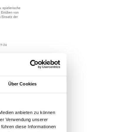
. spielerische
d Einüben von
 Einsatz der
rn zu
Über Cookies
e,
 Medien anbieten zu können
 Peg Dawson
hrer Verwendung unserer
en Hilfen für
 führen diese Informationen
erner Stark