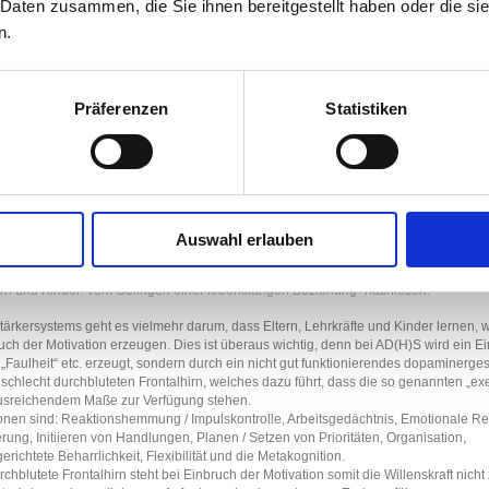
 Daten zusammen, die Sie ihnen bereitgestellt haben oder die s
enen als Beltz Taschenbuch. Dieses Buch hilft Ihnen sich fernab von Polemik dafür wissens
em Thema AD(H)S auseinanderzusetzen.
n.
-Kindern"
von Armin Born und Claudia Oehler erschienen im Kohlhammer-Verlag. Hilfreich
ause.
ule. Handreichungen für Lehrerinnen und Lehrer"
von Annette Schröder erschienen im Verl
uprecht. Auch sehr gut für Eltern und Fachkräfte geeignet, um Ideen zu entwickeln, wie 
Präferenzen
Statistiken
d geholfen werden könnte.
nmerkung zum Verstärkersystem:
zu verstehen ist unabdingbar, um Menschen mit AD(H)S gut begleiten zu können. 
ändnis ist, dass eine Belohnung für etwas gegeben wird, was das Kind im Sinne de
Auswahl erlauben
ledigt. Wird es so gelebt, ist es KEIN Verstärkersystem sondern ein Belohnungssyst
ben einer Machtposition beruht.
Weitere Gedanken zum letzten Punkt können Sie be
ern und Kinder. Vom Gelingen einer lebenslangen Beziehung“ nachlesen.
tärkersystems geht es vielmehr darum, dass Eltern, Lehrkräfte und Kinder lernen, 
ch der Motivation erzeugen. Dies ist überaus wichtig, denn bei AD(H)S wird ein E
 „Faulheit“ etc. erzeugt, sondern durch ein nicht gut funktionierendes dopaminerge
schlecht durchbluteten Frontalhirn, welches dazu führt, dass die so genannten „ex
ausreichendem Maße zur Verfügung stehen.
onen sind: Reaktionshemmung / Impulskontrolle, Arbeitsgedächtnis, Emotionale Re
ung, Initiieren von Handlungen, Planen / Setzen von Prioritäten, Organisation,
richtete Beharrlichkeit, Flexibilität und die Metakognition.
chblutete Frontalhirn steht bei Einbruch der Motivation somit die Willenskraft nicht