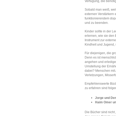
Verfügung, die benöti
Sobald man weiß, welc
externen Verstärkern e
funktionierendem dop
und zu beenden.
Kinder sollte in der 
erlernen, wie sie den
Instrument zur extern
Kindheit und Jugend, 
Für diejenigen, die g
Denn es ist menschlic
angehen und erledige
Umstellung der Ernähr
dabei? Menschen mit 
Verletzungen, Misserf
Empfehlenswerte Büch
zu erfahren sind folg
Jorge und De
Haim Omer und
Die Bücher sind nich