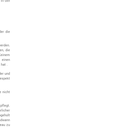
 in der
der die
werden.
en, die
Keinem
 einen
hat .
der und
Respekt
e nicht
pflegt.
licher
hgeholt
ndwann
eau zu