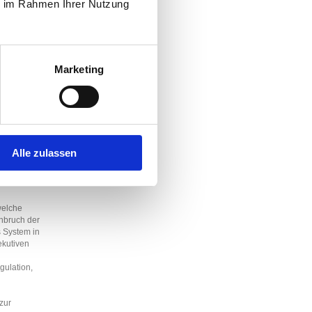
ie im Rahmen Ihrer Nutzung
chaftlich
e Tipps für
ag
dem eigenen
Marketing
Ein
r Eltern,
Alle zulassen
em, das meist
i Jorge und
welche
inbruch der
s System in
ekutiven
gulation,
 zur