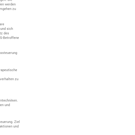
den werden
 umgehen zu
are
 und sich
tz des
DS-Betroffene
nssteuerung
erapeutische
sverhalten zu
rntechniken.
ten und
teuerung. Ziel
eaktionen und
.