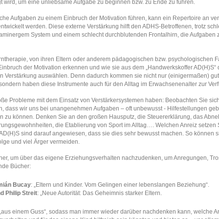
gt wird, um eine unliebsame Aufgabe zu beginnen bzw. zu Ende zu führen.
he Aufgaben zu einem Einbruch der Motivation führen, kann ein Repertoire an v
ntwickelt werden. Diese externe Verstärkung hilft den ADHS-Betroffenen, trotz schl
aminergem System und einem schlecht durchblutenden Frontalhirn, die Aufgaben 
Lerntherapie, von ihren Eltern oder anderem pädagogischen bzw. psychologischen F
 Einbruch der Motivation erkennen und wie sie aus dem „Handwerkskoffer AD(H)S“ d
en Verstärkung auswählen. Denn dadurch kommen sie nicht nur (einigermaßen) gut
sondern haben diese Instrumente auch für den Alltag im Erwachsenenalter zur Ver
roße Probleme mit dem Einsatz von Verstärkersystemen haben: Beobachten Sie sich
h, dass wir uns bei unangenehmen Aufgaben – oft unbewusst - Hilfestellungen geb
n zu können. Denken Sie an den großen Hausputz, die Steuererklärung, das Abne
ungsgewohnheiten, die Etablierung von Sport im Alltag…. Welchen Anreiz setzen 
AD(H)S sind darauf angewiesen, dass sie dies sehr bewusst machen. So können si
olge und viel Ärger vermeiden.
er, um über das eigene Erziehungsverhalten nachzudenken, um Anregungen, Tros
ende Bücher:
mián Bucay
: „Eltern und Kinder. Vom Gelingen einer lebenslangen Beziehung“.
 Philip Streit
: „Neue Autorität: Das Geheimnis starker Eltern.
t „aus einem Guss“, sodass man immer wieder darüber nachdenken kann, welche An