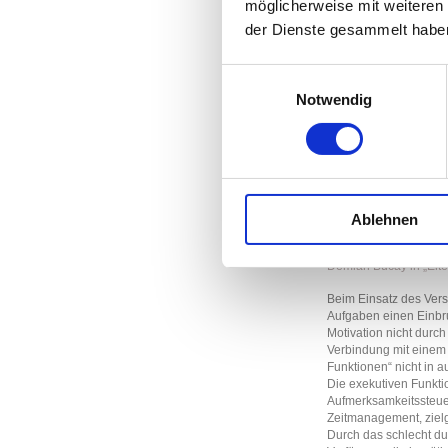
möglicherweise mit weiteren
(Hrsg.), erschi
fundiert mit d
der Dienste gesammelt habe
"Lernen mit ADS
das Lernen zu H
Einwilligungsauswahl
"ADS in der Sch
Vandenhoeck & R
Notwendig
(Therapie-) Kin
Eine wichtige A
Das Verstärkersystem 
beständiges Missverst
Ablehnen
Lehrkräfte etc. gut er
auf Willkür und Ausle
Demian Bucay in „Elt
Beim Einsatz des Vers
Aufgaben einen Einbru
Motivation nicht durch
Verbindung mit einem 
Funktionen“ nicht in 
Die exekutiven Funkti
Aufmerksamkeitssteuer
Zeitmanagement, zielge
Durch das schlecht dur