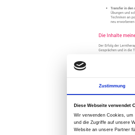
Transfer in den 
Übungen und sch
Techniken an po
neu erworbenen 
Die Inhalte meine
Der Erfolg der Lernther
Gesprächen und in die T
Vermittlung der
Gespräch über d
Wissensvermitt
Vermittlung von
Vermittlung von 
Zustimmung
Gerne setze ich
Ergotherapeutin
Diese Webseite verwendet 
Meine Buchempf
Wir verwenden Cookies, um I
"Schlau, aber...
und die Zugriffe auf unsere 
und Richard Gua
den Alltag und 
Website an unsere Partner fü
"Doch unzerstör