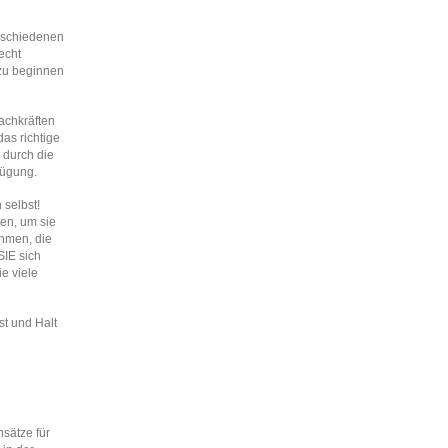
erschiedenen
echt
zu beginnen
achkräften
as richtige
 durch die
fügung.
 selbst!
en, um sie
hmen, die
SIE sich
e viele
t und Halt
sätze für