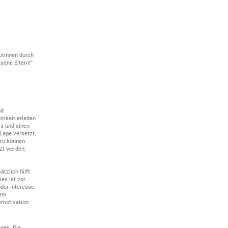
utinnen durch
sene Eltern!“
nd
amkeit erleben
ls und einen
Lage versetzt,
 zu können.
zt werden;
ätzlich hilft
es ist vor
oder Interesse
nem
emotivation
gen. Die