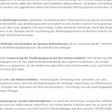
ndlichen lernen dabei Ihre Stärken und Schwächen wahrzunehmen. Strategien und Metho
 den Kindern und Jugendlichen helfen mit ihren individuellen ADS-Symptomen konstruktiv
nes Belohnungssystems
(operantes Verstärkersystem/Token-System) als gezielt einsetzb
tivationshilfe. Das Belohnungssystem ermöglicht es den Kindern motiviert mitzuarbeiten
auch über einen längeren Zeitraum hinweg. Zudem lernen die ADS-Kinder durch den Einsa
ms in der Therapie und die Vermittlung des Belohnungssystems an die Eltern eine für A
htige Motivations-Strategie.
n Methoden und Strategien zur genauen Wahrnehmung
und zur Verbesserung der Verhalte
es Modellierungsdialoges bzw. des Sokratischen Dialoges.
ng zur Verbesserung der Handlungsplanung und des Arbeitsverhaltens
. Hier werden lernth
ategien wie z.B. das Selbstinstruktionstraining, das kognitive Modellieren, die verbale
ion u.a. eingesetzt, um den Kindern ein planvolles und kontrollierendes Lern- und Arbeit
mit ihnen einzuüben.
s Lern- und Arbeitsverhaltens
: Vermittlung der Gestaltung einer sinnvollen Lern- und
uation an Eltern und Kind und Begleitung bei der Einübung. Vermittlung von effektiven Le
 Techniken der Motivation bei Motivationslosigkeit. Vermittlung von individuell angepass
lichen Übungen.
rbesserung der sozialen Basisfertigkeiten
z.B. durch die Vermittlung von gezielter Selbsts
 das Kind sich selbst besser wahrnimmt, sich selbst besser mitteilen kann, um so seine R
er steuern zu lernen und somit positive Rückmeldungen aus dem sozialen Umfeld erhält