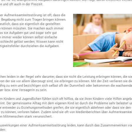
e und oft auch in der Freizeit.
ner Aufmerksamkeitsstörung ist oft, dass die
re Begabung nicht zum Tragen bringen können.
eutlich, dass sie eigentlich die gestellten
en können müssten. Sie machen auch immer
ass sie Aufgaben gut und sogar sehr gut
h immer wieder können selbst einfache
 schlecht gelöst werden; Wissen kann nicht
tigkeitsfehler durchziehen die Aufgaben.
hen leiden in der Regel sehr darunter, dass sie nicht die Leistung erbringen können, die si
n der sie vor allem überzeugt sind, sie erbringen zu können. Mit der Zeit verlieren sie di
ähig zu sein und bezichtigen sich selbst oft der Dummheit oder bekommen die wachsend
er bzw. eine Versagerin zu sein.
en Kindern und Jugendlichen fühlen sich oft hilflos, da sie ihren Kindern viele Hilfen ange
eint. Der gemeinsame Alltag mit dem eigenen Kind ist durch die Probleme sehr belastet u
sie entweder zu Erziehungsmethoden greifen, die sie eigentlich ablehnen oder dass sie den
n zu können, verloren haben. Zudem sind sie oft von Medienberichten über Aufmerksamke
n Mitmenschen stark verunsichert.
n Auswirkungen einer Aufmerksamkeitsstörung leiden, kann durch das Zusammenwirken vo
den: