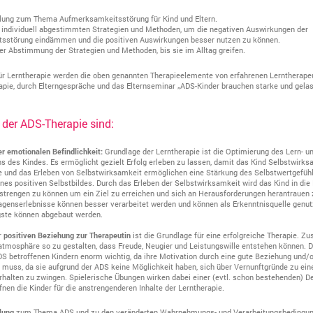
lung zum Thema Aufmerksamkeitsstörung für Kind und Eltern.
 individuell abgestimmten Strategien und Methoden, um die negativen Auswirkungen der
sstörung eindämmen und die positiven Auswirkungen besser nutzen zu können.
der Abstimmung der Strategien und Methoden, bis sie im Alltag greifen.
für Lerntherapie werden die oben genannten Therapieelemente von erfahrenen Lerntherape
apie, durch Elterngespräche und das Elternseminar „ADS-Kinder brauchen starke und gelas
 der ADS-Therapie sind:
r emotionalen Befindlichkeit:
Grundlage der Lerntherapie ist die Optimierung des Lern- u
ns des Kindes. Es ermöglicht gezielt Erfolg erleben zu lassen, damit das Kind Selbstwirks
ge und das Erleben von Selbstwirksamkeit ermöglichen eine Stärkung des Selbstwertgefüh
nes positiven Selbstbildes. Durch das Erleben der Selbstwirksamkeit wird das Kind in die 
nstrengen zu können um ein Ziel zu erreichen und sich an Herausforderungen herantrauen
agenserlebnisse können besser verarbeitet werden und können als Erkenntnisquelle genut
gste können abgebaut werden.
r
positiven Beziehung zur Therapeutin
ist die Grundlage für eine erfolgreiche Therapie. Zus
eatmosphäre so zu gestalten, dass Freude, Neugier und Leistungswille entstehen können. Di
DS betroffenen Kindern enorm wichtig, da ihre Motivation durch eine gute Beziehung und/
muss, da sie aufgrund der ADS keine Möglichkeit haben, sich über Vernunftgründe zu ei
halten zu zwingen. Spielerische Übungen wirken dabei einer (evtl. schon bestehenden) D
nen die Kinder für die anstrengenderen Inhalte der Lerntherapie.
lung
zum Thema ADS und zu den veränderten Wahrnehmungs- und Verarbeitungsbedingun