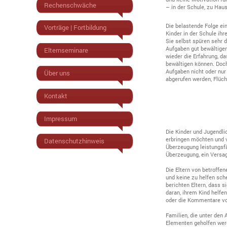
Rechenschwäche
– in der Schule, zu Haus
Die belastende Folge ei
Vorträge | Fortbildung
Kinder in der Schule ih
Sie selbst spüren sehr d
Aufgaben gut bewältig
Elternseminare
wieder die Erfahrung, d
bewältigen können. Doc
Aufgaben nicht oder nur
Über uns
abgerufen werden, Flüch
Kontakt
Impressum
Die Kinder und Jugendlic
erbringen möchten und vo
Datenschutzhinweis
Überzeugung leistungsf
Überzeugung, ein Versag
Die Eltern von betroffen
und keine zu helfen sch
berichten Eltern, dass 
daran, ihrem Kind helfe
oder die Kommentare vo
Familien, die unter de
Elementen geholfen wer