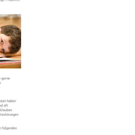
e gerne
e
e
boten haben
nd oft
 Glauben
itsstörungen
n folgenden