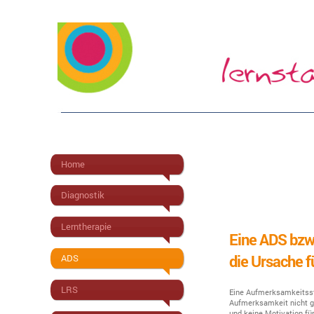
Home
Diagnostik
Lerntherapie
Eine ADS bzw.
die Ursache f
ADS
LRS
Eine Aufmerksamkeitsstö
Aufmerksamkeit nicht ge
und keine Motivation fü