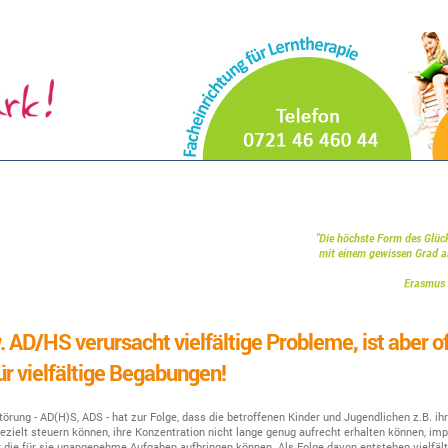
"Die höchste Form des Glück
mit einem gewissen Grad an Ver
Erasmus 
 AD/HS verursacht vielfältige Probleme, ist aber o
ür vielfältige Begabungen!
rung - AD(H)S, ADS - hat zur Folge, dass die betroffenen Kinder und Jugendlichen z.B. ih
zielt steuern können, ihre Konzentration nicht lange genug aufrecht erhalten können, imp
r die für sie unangenehme Aufgaben aufbringen können. Als Folge davon entstehen vielfäl