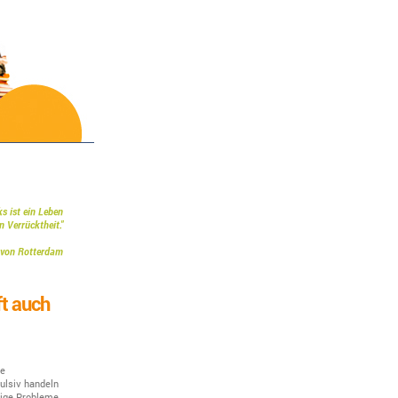
s ist ein Leben
rücktheit."
von Rotterdam
ft auch
re
ulsiv handeln
tige Probleme