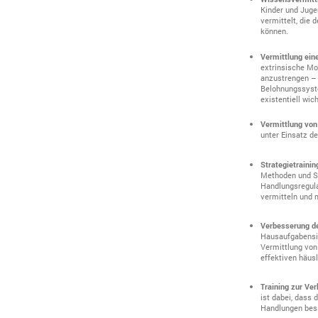
Kinder und Juge
vermittelt, die
können.
Vermittlung ei
extrinsische Mo
anzustrengen – 
Belohnungssyste
existentiell wic
Vermittlung vo
unter Einsatz d
Strategietraini
Methoden und Str
Handlungsregulat
vermitteln und 
Verbesserung de
Hausaufgabensit
Vermittlung von
effektiven häus
Training zur Ve
ist dabei, dass
Handlungen bess