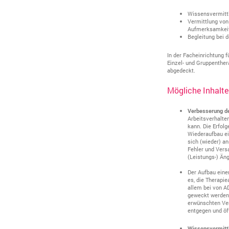
Wissensvermitt
Vermittlung von
Aufmerksamkeit
Begleitung bei 
In der Facheinrichtung 
Einzel- und Gruppenther
abgedeckt.
Mögliche Inhalte
Verbesserung de
Arbeitsverhalte
kann. Die Erfol
Wiederaufbau ei
sich (wieder) a
Fehler und Vers
(Leistungs-) Än
Der Aufbau eine
es, die Therapi
allem bei von A
geweckt werden 
erwünschten Ver
entgegen und öff
Wissensvermitt