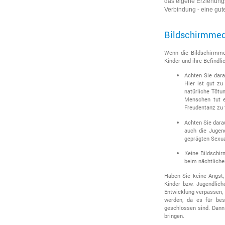
das eigene Erziehungsv
Verbindung - eine gut
Bildschirmme
Wenn die Bildschirmmed
Kinder und ihre Befindli
Achten Sie dara
Hier ist gut z
natürliche Töt
Menschen tut e
Freudentanz zu 
Achten Sie dara
auch die Jugen
geprägten Sexua
Keine Bildschi
beim nächtliche
Haben Sie keine Angst,
Kinder bzw. Jugendlich
Entwicklung verpassen, 
werden, da es für bes
geschlossen sind. Dann
bringen.