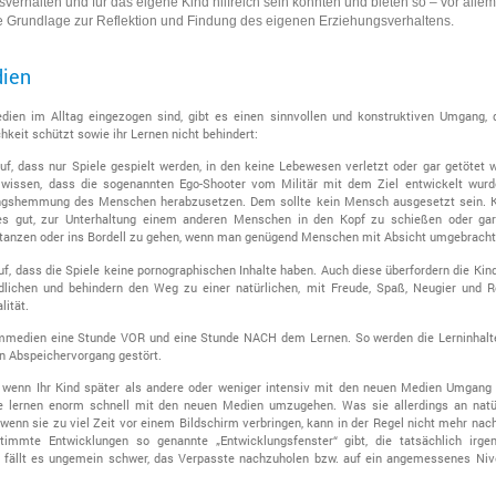
erhalten und für das eigene Kind hilfreich sein könnten und bieten so – vor allem
e Grundlage zur Reflektion und Findung des eigenen Erziehungsverhaltens.
dien
ien im Alltag eingezogen sind, gibt es einen sinnvollen und konstruktiven Umgang, 
chkeit schützt sowie ihr Lernen nicht behindert:
uf, dass nur Spiele gespielt werden, in den keine Lebewesen verletzt oder gar getötet 
u wissen, dass die sogenannten Ego-Shooter vom Militär mit dem Ziel entwickelt wurd
ungshemmung des Menschen herabzusetzen. Dem sollte kein Mensch ausgesetzt sein. 
s gut, zur Unterhaltung einem anderen Menschen in den Kopf zu schießen oder gar
tanzen oder ins Bordell zu gehen, wenn man genügend Menschen mit Absicht umgebracht 
uf, dass die Spiele keine pornographischen Inhalte haben. Auch diese überfordern die Kin
dlichen und behindern den Weg zu einer natürlichen, mit Freude, Spaß, Neugier und 
lität.
rmmedien eine Stunde VOR und eine Stunde NACH dem Lernen. So werden die Lerninhalt
n Abspeichervorgang gestört.
 wenn Ihr Kind später als andere oder weniger intensiv mit den neuen Medien Umgang 
e lernen enorm schnell mit den neuen Medien umzugehen. Was sie allerdings an natür
wenn sie zu viel Zeit vor einem Bildschirm verbringen, kann in der Regel nicht mehr nac
timmte Entwicklungen so genannte „Entwicklungsfenster“ gibt, die tatsächlich irge
 fällt es ungemein schwer, das Verpasste nachzuholen bzw. auf ein angemessenes Niv