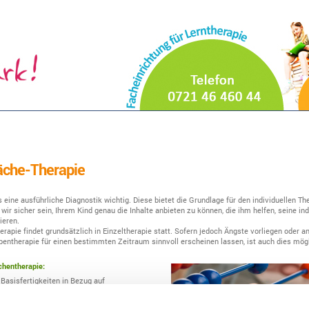
che-Therapie
s eine ausführliche Diagnostik wichtig. Diese bietet die Grundlage für den individuellen Th
wir sicher sein, Ihrem Kind genau die Inhalte anbieten zu können, die ihm helfen, seine ind
eren.
apie findet grundsätzlich in Einzeltherapie statt. Sofern jedoch Ängste vorliegen oder a
pentherapie für einen bestimmten Zeitraum sinnvoll erscheinen lassen, ist auch dies mögl
chentherapie:
Basisfertigkeiten in Bezug auf
nforderungen, wie z.B. Verfestigen des
ls Grundlage für die räumliche Orientierung,