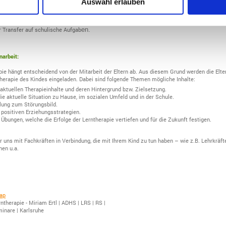
Auswahl erlauben
m und spielerisch an mathematische Themen herangeführt werden.
atisierungsübungen und Übungen zu Hause grundsätzlich erst dann eingesetzt werden, w
ist. Sobald die jeweilige Therapieeinheit verstanden und eingeübt ist, folgen Übungen zur
 Transfer auf schulische Aufgab
en.
narbeit:
apie hängt entscheidend von der Mitarbeit der Eltern ab. Aus diesem Grund werden die Elte
herapie des Kindes eingeladen. Dabei sind folgende Themen mögliche Inhalte:
 aktuellen Therapieinhalte und deren Hintergrund bzw. Zielsetzung.
ie aktuelle Situation zu Hause, im sozialen Umfeld und in der Schule.
lung zum Störungsbild.
 positiven Erziehungsstrategien.
Übungen, welche die Erfolge der Lerntherapie vertiefen und für die Zukunft festigen.
 uns mit Fachkräften in Verbindung, die mit Ihrem Kind zu tun haben – wie z.B. Lehrkräfte
nen u.a.
ap
ntherapie - Miriam Ertl | ADHS | LRS | RS |
minare | Karlsruhe