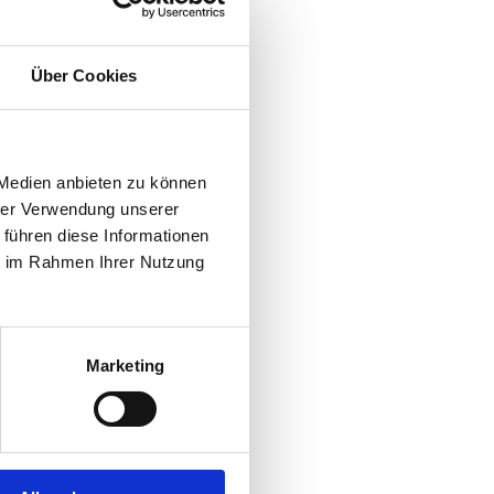
Über Cookies
hematischen
 Medien anbieten zu können
ng der
hrer Verwendung unserer
 bzw. Zwanzig
 führen diese Informationen
 von Mengen
lzerlegungen.
ie im Rahmen Ihrer Nutzung
 in der Lage
 planvoll und
Marketing
men und so
tzen und
ischen
 allem zu