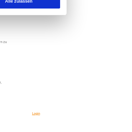
Alle zulassen
enn das
rn zu
,
Login