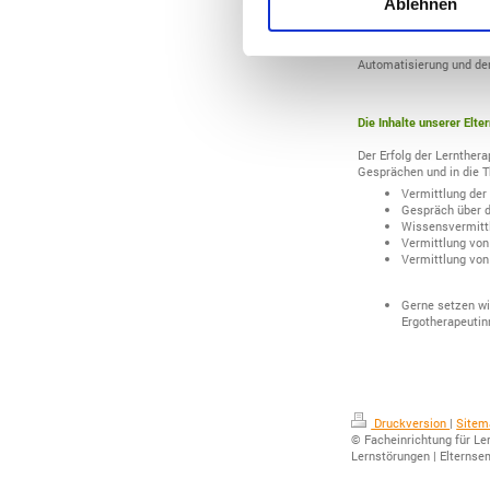
Ablehnen
Therapiebeginn behutsa
Zudem gilt, dass Autom
Verständnis abgesichert 
Automatisierung und der
Die Inhalte unserer Elter
Der Erfolg der Lernther
Gesprächen und in die T
Vermittlung der
Gespräch über d
Wissensvermitt
Vermittlung von
Vermittlung von 
Gerne setzen wir
Ergotherapeutin
Druckversion
|
Sitem
© Facheinrichtung für Ler
Lernstörungen | Elternse