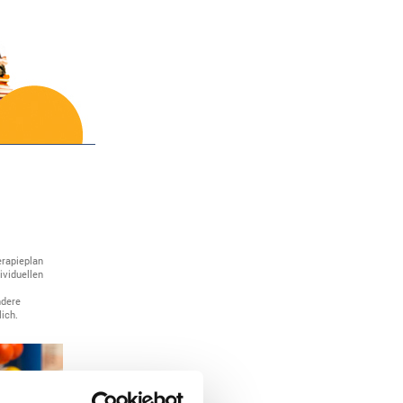
erapieplan
ividuellen
ndere
ich.