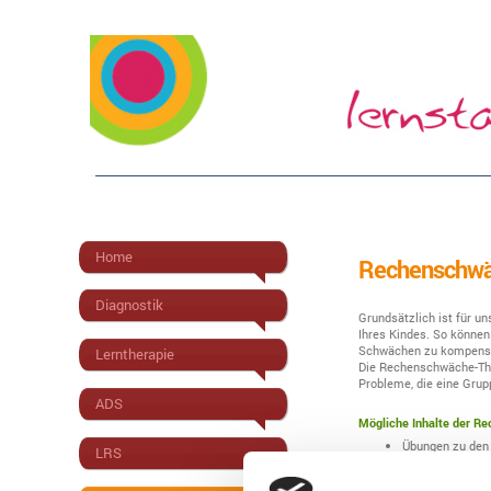
Home
Rechenschwä
Diagnostik
Grundsätzlich ist für un
Ihres Kindes. So können 
Schwächen zu kompensi
Lerntherapie
Die Rechenschwäche-Ther
Probleme, die eine Grup
ADS
Mögliche Inhalte der Re
Übungen zu den 
LRS
mathematische A
Körperschemas a