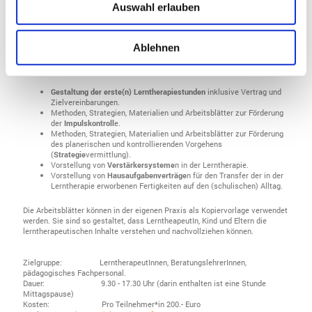
es ein überaus wichtiger Schwerpunkt. Denn mit einem verbesserten Lern-
Auswahl erlauben
und Arbeitsverhalten können die Kinder und Jugendlichen ihr Potential
entfalten und zeigen. So haben sie auch eher die Möglichkeit bei
langweiligen Routinetätigkeiten wie z.B. dem Abruf der Rechtschreibregeln
erfolgreich zu arbeiten.
Ablehnen
Das Seminar umfasst folgende Inhalte:
Gestaltung der erste(n) Lerntherapiestunden
inklusive Vertrag und
Zielvereinbarungen.
Methoden, Strategien, Materialien und Arbeitsblätter zur Förderung
der
Impulskontroll
e.
Methoden, Strategien, Materialien und Arbeitsblätter zur Förderung
des planerischen und kontrollierenden Vorgehens
(
Strategie
vermittlung).
Vorstellung von
Verstärkersysteme
n in der Lerntherapie.
Vorstellung von
Hausaufgabenverträge
n für den Transfer der in der
Lerntherapie erworbenen Fertigkeiten auf den (schulischen) Alltag.
Die Arbeitsblätter können in der eigenen Praxis als Kopiervorlage verwendet
werden. Sie sind so gestaltet, dass LerntheapeutIn, Kind und Eltern die
lerntherapeutischen Inhalte verstehen und nachvollziehen können.
Zielgruppe: LerntherapeutInnen, BeratungslehrerInnen,
pädagogisches Fachpersonal.
Dauer: 9.30 - 17.30 Uhr (darin enthalten ist eine Stunde
Mittagspause)
Kosten: Pro Teilnehmer*in 200.- Euro