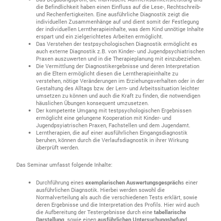
die Befindlichkeit haben einen Einfluss auf die Lese-, Rechtschreib-
und Rechenfertigkeiten. Eine ausführliche Diagnostik zeigt die
individuellen Zusammenhänge auf und dient somit der Festlegung
der individuellen Lerntherapieinhalte, was dem Kind unnötige Inhalte
erspart und ein zielgerichtetes Arbeiten ermöglicht.
Das Verstehen der testpsychologischen Diagnostik ermöglicht es
auch externe Diagnostik z.B. von Kinder- und Jugendpsychiatrischen
Praxen auszuwerten und in die Therapieplanung mit einzubeziehen.
Die Vermittlung der Diagnostikergebnisse und deren Interpretation
an die Eltern ermöglicht diesen die Lerntherapieinhalte zu
verstehen, nötige Veränderungen im Erziehungsverhalten oder in der
Gestaltung des Alltags bzw. der Lern- und Arbeitssituation leichter
umsetzen zu können und auch die Kraft zu finden, die notwendigen
häuslichen Übungen konsequent umzusetzen.
Der kompetente Umgang mit testpsychologischen Ergebnissen
ermöglicht eine gelungene Kooperation mit Kinder- und
Jugendpsyiatrischen Praxen, Fachstellen und dem Jugendamt.
Lerntherapien, die auf einer ausführlichen Eingangsdiagnostik
beruhen, können durch die Verlaufsdiagnostik in ihrer Wirkung
überprüft werden.
Das Seminar umfasst folgende Inhalte:
Durchführung eines
exemplarischen Auswertungsgespräch
s einer
ausführlichen Diagnsotik. Hierbei werden sowohl die
Normalverteilung als auch die verschiedenen Tests erklärt, sowie
deren Ergebnisse und die Interpretation des Profils. Hier wird auch
die Aufbereitung der Testergebnisse durch eine
tabellarische
Darstellung
sowie einen
ausführlichen Untersuchungsbefun
d